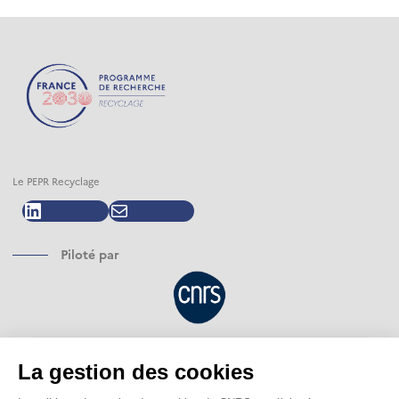
Le PEPR Recyclage
LinkedIn
E-mail
Piloté par
Financé par